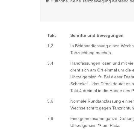
in Hüfthöhe. Keine Tanzbewegung während des
Takt
Schritte und Bewegungen
1,2
In Beidhandfassung einen Wechsel
Tanzrichtung machen.
3,4
Handfassungen lösen und mit vie
dreht sich am Ort einmal um die
Uhrzeigersinn
↷
. Bei dieser Dreh
Schenkel – das Dirndl deutet es 
Takt 4 dreimal in die Hände des P
5,6
Normale Rundtanzfassung einneh
Wechselschritt gegen Tanzrichtu
7,8
Eine gemeinsame ganze Drehung 
Uhrzeigersinn
↷
am Platz.