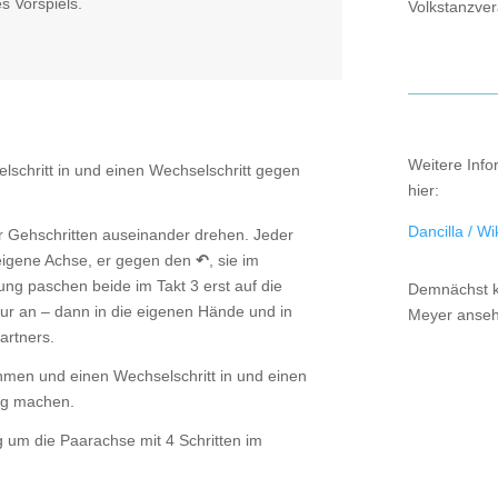
 Vorspiels.
Volkstanzver
Weitere Info
schritt in und einen Wechselschritt gegen
hier:
Dancilla / Wi
r Gehschritten auseinander drehen. Jeder
 eigene Achse, er gegen den
↶
, sie im
ung paschen beide im Takt 3 erst auf die
Demnächst kö
nur an – dann in die eigenen Hände und in
Meyer anseh
artners.
men und einen Wechselschritt in und einen
ng machen.
um die Paarachse mit 4 Schritten im