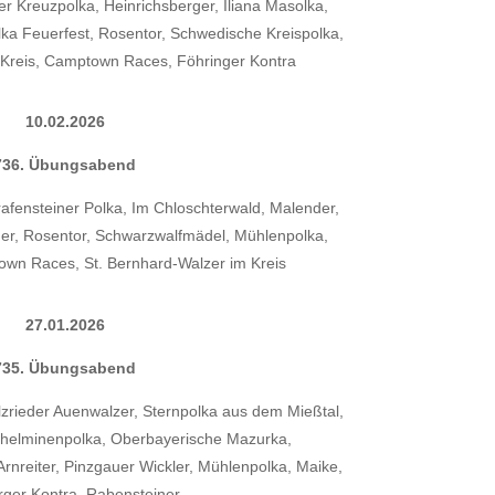
hrer Kreuzpolka, Heinrichsberger, Iliana Masolka,
ka Feuerfest, Rosentor, Schwedische Kreispolka,
 Kreis, Camptown Races, Föhringer Kontra
10.02.2026
736. Übungsabend
afensteiner Polka, Im Chloschterwald, Malender,
ner, Rosentor, Schwarzwalfmädel, Mühlenpolka,
own Races, St. Bernhard-Walzer im Kreis
27.01.2026
735. Übungsabend
zrieder Auenwalzer, Sternpolka aus dem Mießtal,
ilhelminenpolka, Oberbayerische Mazurka,
 Arnreiter, Pinzgauer Wickler, Mühlenpolka, Maike,
ger Kontra, Rabensteiner,