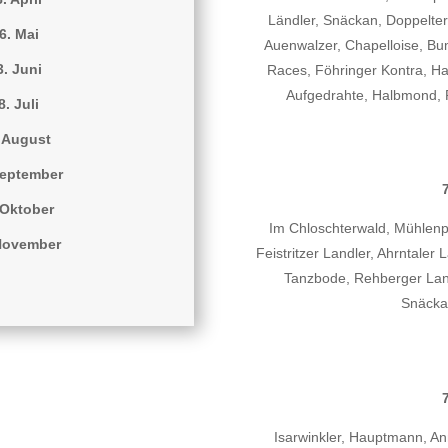
Ländler, Snäckan, Doppelte
6. Mai
Auenwalzer, Chapelloise, B
3. Juni
Races, Föhringer Kontra, Ha
Aufgedrahte, Halbmond, R
8. Juli
. August
September
 Oktober
Im Chloschterwald, Mühlenpo
November
Feistritzer Landler, Ahrntaler
Tanzbode, Rehberger Landl
Snäckan
Isarwinkler, Hauptmann, A