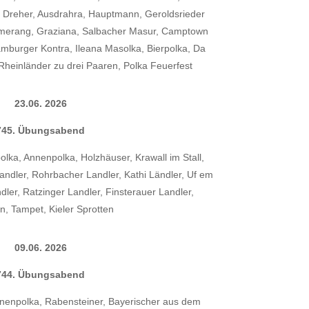
r Dreher, Ausdrahra, Hauptmann, Geroldsrieder
umerang, Graziana, Salbacher Masur, Camptown
mburger Kontra, Ileana Masolka, Bierpolka, Da
heinländer zu drei Paaren, Polka Feuerfest
23.06. 2026
745. Übungsabend
lka, Annenpolka, Holzhäuser, Krawall im Stall,
 Landler, Rohrbacher Landler, Kathi Ländler, Uf em
er, Ratzinger Landler, Finsterauer Landler,
, Tampet, Kieler Sprotten
09.06. 2026
744. Übungsabend
nnenpolka, Rabensteiner, Bayerischer aus dem