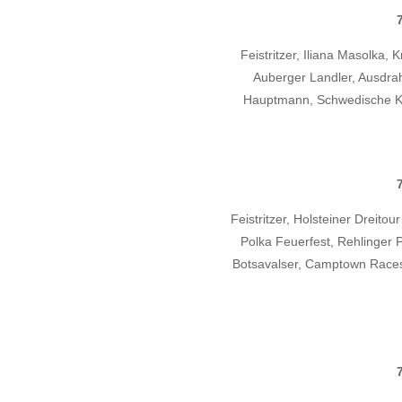
Feistritzer, Iliana Masolka, 
Auberger Landler, Ausdra
Hauptmann, Schwedische Kr
Feistritzer, Holsteiner Dreitou
Polka Feuerfest, Rehlinger P
Botsavalser, Camptown Races,