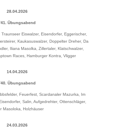
28.04.2026
741. Übungsabend
 Traunseer Eiswalzer, Eisendorfer, Eggerischer,
rsteirer, Kaukasuswalzer, Doppelter Dreher, Da
ler, Iliana Masolka, Zillertaler, Klatschwalzer,
mptown Races, Hamburger Kontra, Vligger
14.04.2026
740. Übungsabend
 Ybbsfelder, Feuerfest, Scardanaler Mazurka, Im
isendorfer, Salin, Aufgedrehter, Ottenschläger,
er Masoloka, Holzhäuser
24.03.2026