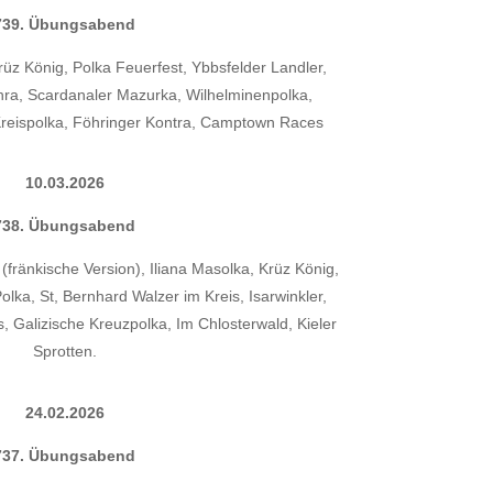
739. Übungsabend
Krüz König, Polka Feuerfest, Ybbsfelder Landler,
hra, Scardanaler Mazurka, Wilhelminenpolka,
eispolka, Föhringer Kontra, Camptown Races
10.03.2026
738. Übungsabend
r (fränkische Version), Iliana Masolka, Krüz König,
olka, St, Bernhard Walzer im Kreis, Isarwinkler,
 Galizische Kreuzpolka, Im Chlosterwald, Kieler
Sprotten.
24.02.2026
737. Übungsabend