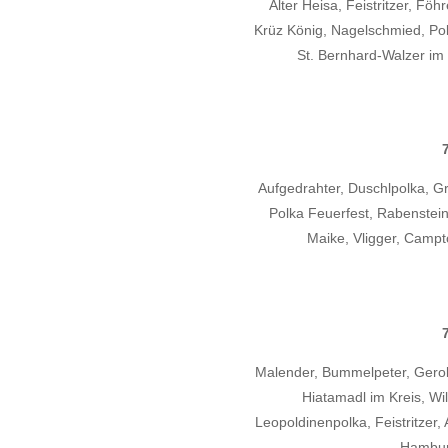
Alter Heisa, Feistritzer, Fö
Krüz König, Nagelschmied, Pol
St. Bernhard-Walzer im
Aufgedrahter, Duschlpolka, Gr
Polka Feuerfest, Rabenstei
Maike, Vligger, Campt
Malender, Bummelpeter, Gerol
Hiatamadl im Kreis, W
Leopoldinenpolka, Feistritzer,
Hambur