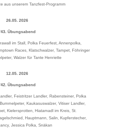
ze aus unserem Tanzfest-Programm
26.05. 2026
743. Übungsabend
rawall im Stall, Polka Feuerfest, Annenpolka,
amptown Races, Klatschwalzer, Tampet, Föhringer
peter, Walzer für Tante Henriette
12.05. 2026
742. Übungsabend
ndler, Feistritzer Landler, Rabensteiner, Polka
 Bummelpeter, Kaukasuswalzer, Vitiser Landler,
t, Kielersprotten, Hiatamadl im Kreis, St.
agelschmied, Hauptmann, Salin, Kupferstecher,
 Fancy, Jessica Polka, Snäkan