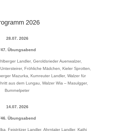
rogramm 2026
28.07. 2026
747. Übungsabend
chlberger Landler, Geroldsrieder Auenwalzer,
 Untersteirer, Fröhliche Mädchen, Kieler Sprotten,
erger Mazurka, Kumreuter Landler, Walzer für
chritt aus dem Lungau, Walzer Wia – Masulgger,
Bummelpeter
14.07. 2026
746. Übungsabend
a, Feistritzer Landler, Ahrntaler Landler, Kathi