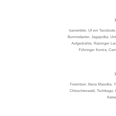
Isarwinkler, Uf em Tanzbode,
Bummelpeter, Jagapolka, Unte
Aufgedrahte, Ratzinger Land
Föhringer Kontra, Ca
Feistritzer, Iliana Masolka,
Chloschterwald, Tschikago, E
Kals