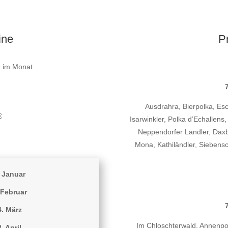
ine
P
g im Monat
Ausdrahra, Bierpolka, Es
€
Isarwinkler, Polka d’Echallens,
Neppendorfer Landler, Daxb
Mona, Kathiländler, Siebens
. Januar
 Februar
4. März
Im Chloschterwald, Annenpolk
. April