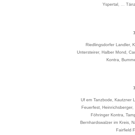
Yspertal, … Tän
Riedlingsdorfer Landler, K
Untersteirer, Halber Mond, C
Kontra, Bummel
Uf em Tanzbode, Kautzner La
Feuerfest, Heinrichsberger,
Föhringer Kontra, Tampe
Bernhardswalzer im Kreis, N
Fairfield