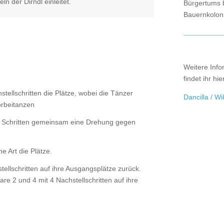
n der Dirndl einleitet.
Bürgertums 
Bauernkolon
Weitere Info
findet ihr hie
tellschritten die Plätze, wobei die Tänzer
Dancilla / Wi
rbeitanzen
n Schritten gemeinsam eine Drehung gegen
e Art die Plätze.
ellschritten auf ihre Ausgangsplätze zurück.
e 2 und 4 mit 4 Nachstellschritten auf ihre