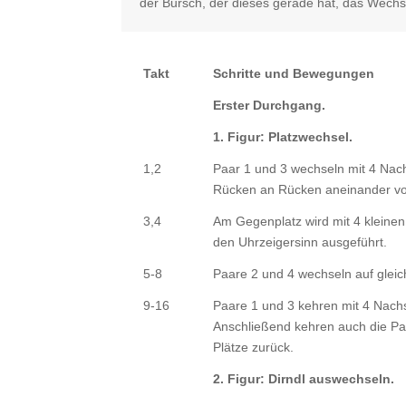
der Bursch, der dieses gerade hat, das Wechsel
Takt
Schritte und Bewegungen
Erster Durchgang.
1. Figur: Platzwechsel.
1,2
Paar 1 und 3 wechseln mit 4 Nachs
Rücken an Rücken aneinander vo
3,4
Am Gegenplatz wird mit 4 kleine
den Uhrzeigersinn ausgeführt.
5-8
Paare 2 und 4 wechseln auf gleich
9-16
Paare 1 und 3 kehren mit 4 Nachst
Anschließend kehren auch die Paar
Plätze zurück.
2. Figur: Dirndl auswechseln.