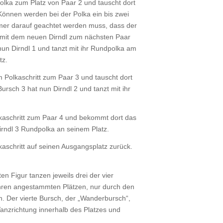
polka zum Platz von Paar 2 und tauscht dort
 Können werden bei der Polka ein bis zwei
mer darauf geachtet werden muss, dass der
 mit dem neuen Dirndl zum nächsten Paar
nun Dirndl 1 und tanzt mit ihr Rundpolka am
tz.
m Polkaschritt zum Paar 3 und tauscht dort
ursch 3 hat nun Dirndl 2 und tanzt mit ihr
olkaschritt zum Paar 4 und bekommt dort das
Dirndl 3 Rundpolka an seinem Platz.
lkaschritt auf seinen Ausgangsplatz zurück.
n Figur tanzen jeweils drei der vier
hren angestammten Plätzen, nur durch den
. Der vierte Bursch, der „Wanderbursch“,
Tanzrichtung innerhalb des Platzes und