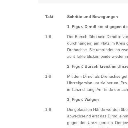
Takt
Schritte und Bewegungen
1. Figur: Dirndl kreist gegen d
1-8
Der Bursch führt sein Dirndl in v
durchhängen) am Platz im Kreis g
Drehachse. Sie umrundet ihn zw
acht Takte blicken beide wieder i
2. Figur: Bursch kreist im Uhrz
1-8
Mit dem Dirndl als Drehachse geh
Uhrzeigersinn um sie herum. Pr
in Tanzrichtung. Am Ende der acht
3. Figur: Walgen
1-8
Die gefassten Hände werden übe
abwechselnd erst das Dirndl einm
gegen den Uhrzeigersinn. Der je