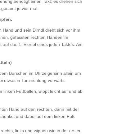
hung benötigt einen Takt; es drehen sich
sgesamt je vier mal.
mpfen.
n Hand und sein Dirndl dreht sich vor ihm
tenen, gefassten rechten Händen im
 auf das 1. Viertel eines jeden Taktes. Am
tteln)
 dem Burschen im Uhrzeigersinn allein um
 etwas in Tanzrichtung vorwärts.
 linken Fußballen, wippt leicht auf und ab
hten Hand auf den rechten, dann mit der
schenkel und dabei auf dem linken Fuß
echts, links und wippen wie in der ersten