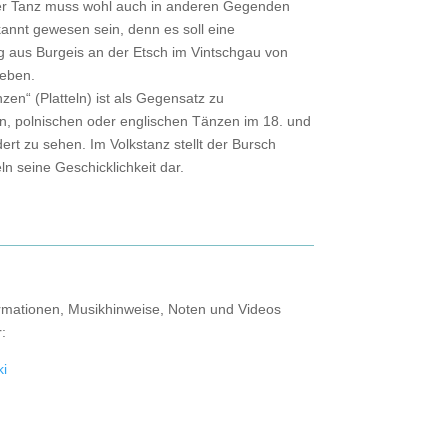
er Tanz muss wohl auch in anderen Gegenden
kannt gewesen sein, denn es soll eine
 aus Burgeis an der Etsch im Vintschgau von
geben.
zen“ (Platteln) ist als Gegensatz zu
n, polnischen oder englischen Tänzen im 18. und
ert zu sehen. Im Volkstanz stellt der Bursch
ln seine Geschicklichkeit dar.
rmationen, Musikhinweise, Noten und Videos
r:
ki