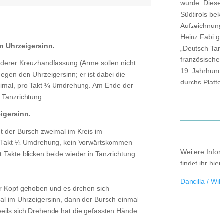
wurde. Dies
Südtirols be
Aufzeichnung
Heinz Fabi 
en Uhrzeigersinn.
„Deutsch Tan
französische
orderer Kreuzhandfassung (Arme sollen nicht
19. Jahrhund
egen den Uhrzeigersinn; er ist dabei die
durchs Platte
eimal, pro Takt ¼ Umdrehung. Am Ende der
n Tanzrichtung.
eigersinn.
t der Bursch zweimal im Kreis im
o Takt ¼ Umdrehung, kein Vorwärtskommen
Weitere Info
 Takte blicken beide wieder in Tanzrichtung.
findet ihr hie
Dancilla / Wi
r Kopf gehoben und es drehen sich
al im Uhrzeigersinn, dann der Bursch einmal
weils sich Drehende hat die gefassten Hände