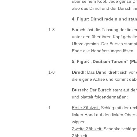
über seinem Kopf. Jede ganze Dre
also das Dirndl und der Bursch in
4. Figur: Dirndl radeln und sta
1-8
Bursch löst die Fassung der linke
unter den über ihren Kopf gehal
Uhrzeigersinn. Der Bursch stampft
Ende alle Handfassungen lösen.
5. Figur: „Deutsch Tanzen“ (Pla
1-8
Dirndl:
Das Dirndl dreht sich vor
die eigene Achse und kommt dabei
Bursch:
Der Bursch steht auf dem
und plattelt folgendermaßen:
1
Erste Zählzeit:
Schlag mit der rec
linken Hand auf den linken Ober
wippen.
Zweite Zählzeit:
Schenkelschläge r
Zählzeit.