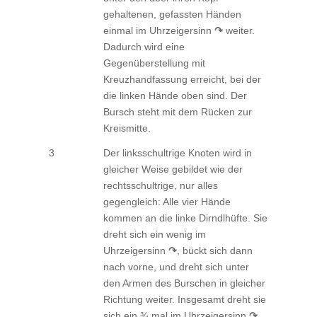
gehaltenen, gefassten Händen
einmal im Uhrzeigersinn
↷
weiter.
Dadurch wird eine
Gegenüberstellung mit
Kreuzhandfassung erreicht, bei der
die linken Hände oben sind. Der
Bursch steht mit dem Rücken zur
Kreismitte.
3
Der linksschultrige Knoten wird in
gleicher Weise gebildet wie der
rechtsschultrige, nur alles
gegengleich: Alle vier Hände
kommen an die linke Dirndlhüfte. Sie
dreht sich ein wenig im
Uhrzeigersinn
↷
, bückt sich dann
nach vorne, und dreht sich unter
den Armen des Burschen in gleicher
Richtung weiter. Insgesamt dreht sie
sich ein ¾ mal im Uhrzeigersinn
↷
.