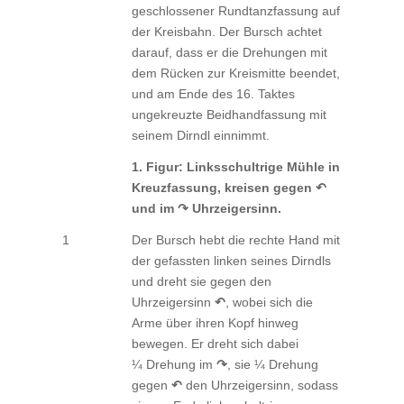
geschlossener Rundtanzfassung auf
der Kreisbahn. Der Bursch achtet
darauf, dass er die Drehungen mit
dem Rücken zur Kreismitte beendet,
und am Ende des 16. Taktes
ungekreuzte Beidhandfassung mit
seinem Dirndl einnimmt.
1. Figur: Linksschultrige Mühle in
Kreuzfassung, kreisen gegen ↶
und im ↷ Uhrzeigersinn.
1
Der Bursch hebt die rechte Hand mit
der gefassten linken seines Dirndls
und dreht sie gegen den
Uhrzeigersinn
↶
, wobei sich die
Arme über ihren Kopf hinweg
bewegen. Er dreht sich dabei
¼ Drehung im
↷
, sie ¼ Drehung
gegen
↶
den Uhrzeigersinn, sodass