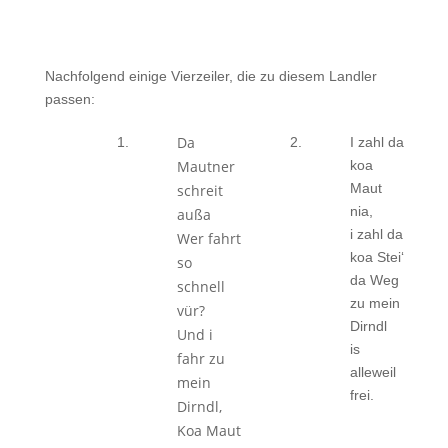
Nachfolgend einige Vierzeiler, die zu diesem Landler
passen:
Da
1.
2.
I zahl da
Mautner
koa
Maut
schreit
nia,
außa
i zahl da
Wer fahrt
koa Stei‘
so
da Weg
schnell
zu mein
vür?
Dirndl
Und i
is
fahr zu
alleweil
mein
frei.
Dirndl,
Koa Maut