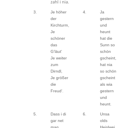
zahl i nia.
3.
Je höher
4.
Ja
der
gestern
Kirchturm,
und
Je
heunt
schöner
hat die
das
Sunn so
G’läut‘
schön
Je weiter
gscheint,
zum
hat nia
Dirndl,
so schön
Je größer
gscheint
die
als wia
Freud‘.
gestern
und
heunt.
5.
Dass i di
6.
Unsa
gar net
olds
mag,
Heislwei