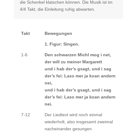
die Schenkel klatschen können. Die Musik ist im
4/4 Takt, die Einleitung ruhig abwarten.
Takt
Bewegungen
1. Figur: Singen.
1-6
Den schwarzen Michl mog i net,
der will zu meiner Margarett
und i hab der’s gsagt, und i sag
der’s fei: Lass mer ja koan andern
nei,
und i hab der’s gsagt, und i sag
der’s fei: Lass mer ja koan andern
nei.
7-12
Der Liedtext wird noch einmal
wiederholt, also insgesamt zweimal
nacheinander gesungen.