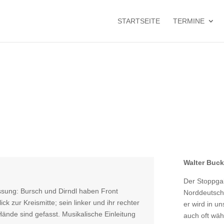
STARTSEITE
TERMINE
Walter Buc
Der Stoppgal
ssung: Bursch und Dirndl haben Front
Norddeutschl
k zur Kreismitte; sein linker und ihr rechter
er wird in u
ände sind gefasst. Musikalische Einleitung
auch oft wä