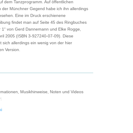
uf dem Tanzprogramm. Auf öffentlichen
n der Münchner Gegend habe ich ihn allerdings
esehen. Eine im Druck erschienene
ibung findet man auf Seite 45 des Ringbuches
r 1“ von Gerd Dannemann und Elke Rogge,
pril 2005 (ISBN 3-927240-07-09). Diese
 sich allerdings ein wenig von der hier
en Version.
rmationen, Musikhinweise, Noten und Videos
r:
ki