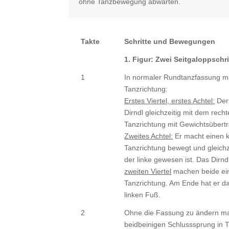
ohne Tanzbewegung abwarten.
Takte
Schritte und Bewegungen
1. Figur: Zwei Seitgaloppschr
1
In normaler Rundtanzfassung ma
Tanzrichtung:
Erstes Viertel, erstes Achtel:
Der 
Dirndl gleichzeitig mit dem recht
Tanzrichtung mit Gewichtsübert
Zweites Achtel:
Er macht einen k
Tanzrichtung bewegt und gleichze
der linke gewesen ist. Das Dir
zweiten Viertel
machen beide eine
Tanzrichtung. Am Ende hat er d
linken Fuß.
2
Ohne die Fassung zu ändern mac
beidbeinigen Schlusssprung in Ta