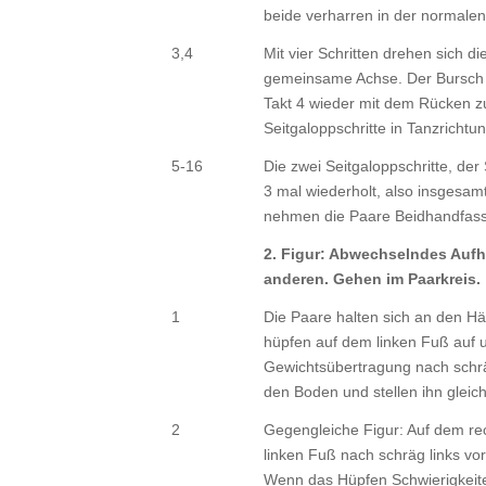
beide verharren in der normale
3,4
Mit vier Schritten drehen sich 
gemeinsame Achse. Der Bursch 
Takt 4 wieder mit dem Rücken zu
Seitgaloppschritte in Tanzricht
5-16
Die zwei Seitgaloppschritte, de
3 mal wiederholt, also insgesam
nehmen die Paare Beidhandfassu
2. Figur: Abwechselndes Aufh
anderen. Gehen im Paarkreis.
1
Die Paare halten sich an den Hä
hüpfen auf dem linken Fuß auf u
Gewichtsübertragung nach schrä
den Boden und stellen ihn gleic
2
Gegengleiche Figur: Auf dem re
linken Fuß nach schräg links vor
Wenn das Hüpfen Schwierigkeite