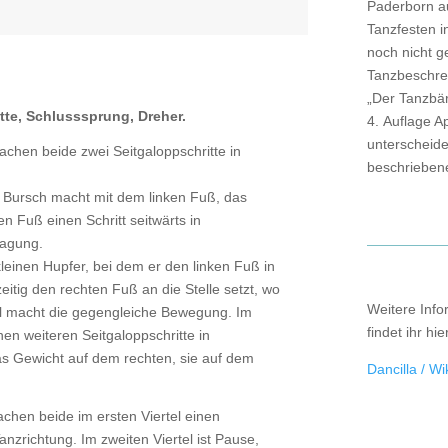
Paderborn a
Tanzfesten i
noch nicht g
Tanzbeschre
„Der Tanzbä
itte, Schlusssprung, Dreher.
4. Auflage A
unterscheidet
chen beide zwei Seitgaloppschritte in
beschrieben
Bursch macht mit dem linken Fuß, das
en Fuß einen Schritt seitwärts in
ragung.
leinen Hupfer, bei dem er den linken Fuß in
itig den rechten Fuß an die Stelle setzt, wo
Weitere Info
ndl macht die gegengleiche Bewegung. Im
findet ihr hie
n weiteren Seitgaloppschritte in
as Gewicht auf dem rechten, sie auf dem
Dancilla / Wi
hen beide im ersten Viertel einen
nzrichtung. Im zweiten Viertel ist Pause,