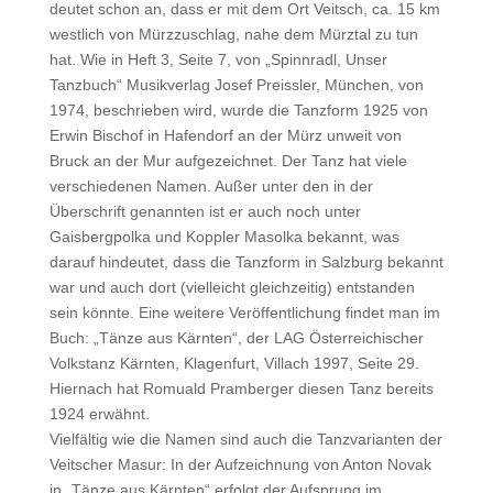
deutet schon an, dass er mit dem Ort Veitsch, ca. 15 km
westlich von Mürzzuschlag, nahe dem Mürztal zu tun
hat. Wie in Heft 3, Seite 7, von „Spinnradl, Unser
Tanzbuch“ Musikverlag Josef Preissler, München, von
1974, beschrieben wird, wurde die Tanzform 1925 von
Erwin Bischof in Hafendorf an der Mürz unweit von
Bruck an der Mur aufgezeichnet. Der Tanz hat viele
verschiedenen Namen. Außer unter den in der
Überschrift genannten ist er auch noch unter
Gaisbergpolka und Koppler Masolka bekannt, was
darauf hindeutet, dass die Tanzform in Salzburg bekannt
war und auch dort (vielleicht gleichzeitig) entstanden
sein könnte. Eine weitere Veröffentlichung findet man im
Buch: „Tänze aus Kärnten“, der LAG Österreichischer
Volkstanz Kärnten, Klagenfurt, Villach 1997, Seite 29.
Hiernach hat Romuald Pramberger diesen Tanz bereits
1924 erwähnt.
Vielfältig wie die Namen sind auch die Tanzvarianten der
Veitscher Masur: In der Aufzeichnung von Anton Novak
in „Tänze aus Kärnten“ erfolgt der Aufsprung im